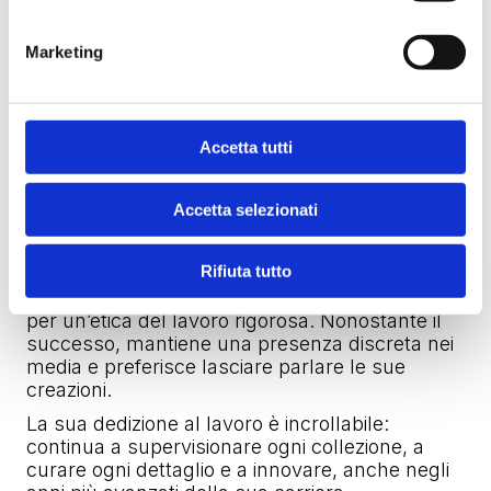
con oltre 20 ristoranti e due hotel di lusso a
Dubai e Milano, e lo sport con la squadra di
Marketing
basket Olimpia Milano.
Ogni progetto riflette la sua estetica minimalista
e la sua attenzione al dettaglio, trasformando il
marchio in un simbolo di stile di vita.
Accetta tutti
Il potere della discrezione e
Accetta selezionati
l’etica del lavoro
Rifiuta tutto
Armani è noto per la sua vita privata riservata e
per un’etica del lavoro rigorosa. Nonostante il
successo, mantiene una presenza discreta nei
media e preferisce lasciare parlare le sue
creazioni.
La sua dedizione al lavoro è incrollabile:
continua a supervisionare ogni collezione, a
curare ogni dettaglio e a innovare, anche negli