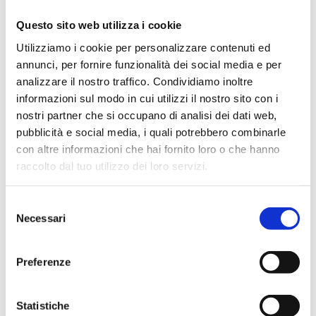
Questo sito web utilizza i cookie
Utilizziamo i cookie per personalizzare contenuti ed
annunci, per fornire funzionalità dei social media e per
analizzare il nostro traffico. Condividiamo inoltre
informazioni sul modo in cui utilizzi il nostro sito con i
nostri partner che si occupano di analisi dei dati web,
pubblicità e social media, i quali potrebbero combinarle
con altre informazioni che hai fornito loro o che hanno
Un impero che va oltre la moda
raccolto dal tuo utilizzo dei loro servizi.
Armani non si limita a vestire le persone; crea
Selezione
un universo.
Necessari
del
Oltre alle linee Giorgio Armani e Emporio
consenso
Armani, lancia Armani Privé, una collezione
Preferenze
haute couture che esprime la sua visione più
intima e personale.
Espande il suo brand in ambiti come
Statistiche
l’arredamento con Armani Casa, la ristorazione