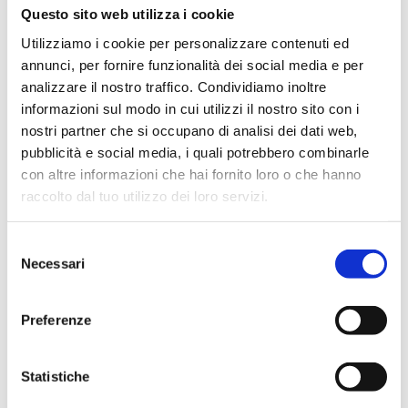
Questo sito web utilizza i cookie
Utilizziamo i cookie per personalizzare contenuti ed
annunci, per fornire funzionalità dei social media e per
analizzare il nostro traffico. Condividiamo inoltre
informazioni sul modo in cui utilizzi il nostro sito con i
nostri partner che si occupano di analisi dei dati web,
pubblicità e social media, i quali potrebbero combinarle
con altre informazioni che hai fornito loro o che hanno
raccolto dal tuo utilizzo dei loro servizi.
Selezione
Necessari
del
consenso
Moda
5 colori moda DONNA per
Preferenze
l’Autunno/Inverno 2024/25: i Trend
imperdibili
Statistiche
Le tendenze cromatiche dell’autunno inverno