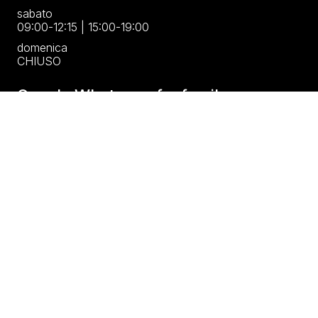
sabato
09:00-12:15 | 15:00-19:00
domenica
CHIUSO
Canale Whatsapp fm family
Resta aggiornato su tutte le novità moda e casa di
Foscarinimoda.
Entra nel nostro canale WhatsApp e attiva la
campanellina delle notifiche per non perdere nessuna
occasione.
ISCRIVITI
Seguici su