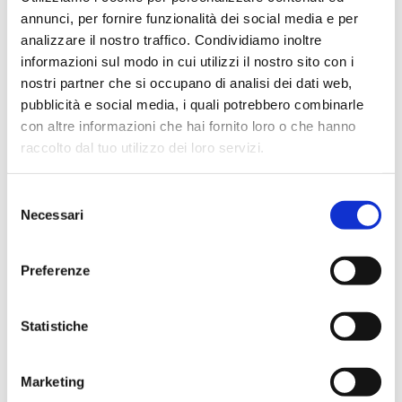
annunci, per fornire funzionalità dei social media e per
analizzare il nostro traffico. Condividiamo inoltre
informazioni sul modo in cui utilizzi il nostro sito con i
nostri partner che si occupano di analisi dei dati web,
pubblicità e social media, i quali potrebbero combinarle
con altre informazioni che hai fornito loro o che hanno
raccolto dal tuo utilizzo dei loro servizi.
Selezione
Necessari
del
consenso
Moda
Preferenze
Chiodo in pelle: un must have che si
rinnova!
Statistiche
Il chiodo in pelle, da decenni, si conferma come
un’icona intramontabile nel mondo della moda.
Questo capo d’abbigliamento…
Marketing
3 min -
17 Aprile 2024